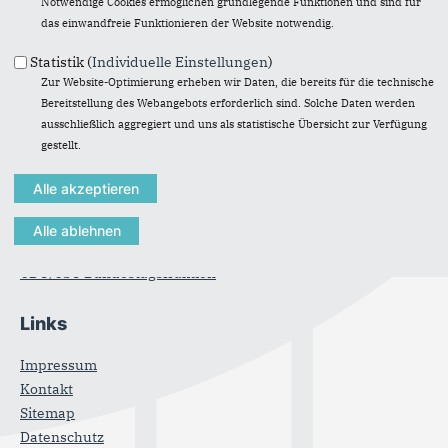
Notwendige Cookies ermöglichen grundlegende Funktionen und sind für
CDU-Kreisverband Biberach
das einwandfreie Funktionieren der Website notwendig.
Braithweg 27
88400
Biberach
Statistik (
Individuelle Einstellungen
)
Zur Website-Optimierung erheben wir Daten, die bereits für die technische
Telefon:
07351 / 44 48 78 - 4
Bereitstellung des Webangebots erforderlich sind. Solche Daten werden
E-Mail:
info@cdu-kv-bc.de
ausschließlich aggregiert und uns als statistische Übersicht zur Verfügung
gestellt.
Im Web
CDU Baden-Württemberg
CDU Landtagsfraktion BW
CDU Deutschlands
CDU/CSU Bundestagsfraktion
Links
Impressum
Kontakt
Sitemap
Datenschutz