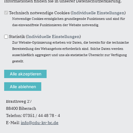
Informationen finden Sie in unserer Datenschutzerklärung.
Technisch notwendige Cookies (
Individuelle Einstellungen
)
Notwendige Cookies ermöglichen grundlegende Funktionen und sind für
das einwandfreie Funktionieren der Website notwendig.
Originales Bild downloaden
Statistik (
Individuelle Einstellungen
)
« Zurück zur Galerie
Zur Website-Optimierung erheben wir Daten, die bereits für die technische
Element 20 von 25
‹ Vorherige
|
Weiter »
Bereitstellung des Webangebots erforderlich sind. Solche Daten werden
ausschließlich aggregiert und uns als statistische Übersicht zur Verfügung
gestellt.
Anschrift
Fußbereich
CDU-Kreisverband Biberach
Braithweg 27
88400
Biberach
Telefon:
07351 / 44 48 78 - 4
E-Mail:
info@cdu-kv-bc.de