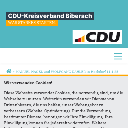
CDU-Kreisverband Biberach
WAS STARKES STARTEN.
Toggl
Sie sind hier
»
MANUEL HAGEL und WOLFGANG DAHLER in Hochdorf 11.1.25
Img
1178
2
Wir verwenden Cookies!
Diese Webseite verwendet Cookies, die notwendig sind, um die
Webseite zu nutzen. Weiterhin verwenden wir Dienste von
Drittanbietern, die uns helfen, unser Webangebot zu
verbessern (Website-Optimierung). Für die Verwendung
bestimmter Dienste, benötigen wir Ihre Einwilligung. Ihre
Einwilligung können Sie jederzeit widerrufen. Weitere